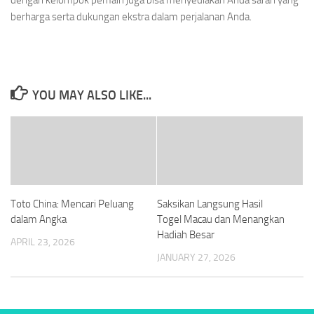
dengan kelompok pemain juga bisa menyediakan Anda saran yang
berharga serta dukungan ekstra dalam perjalanan Anda.
YOU MAY ALSO LIKE...
Toto China: Mencari Peluang
Saksikan Langsung Hasil
dalam Angka
Togel Macau dan Menangkan
Hadiah Besar
APRIL 23, 2026
JANUARY 27, 2026