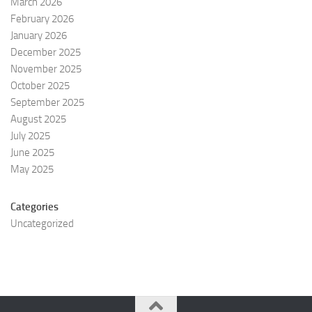
March 2026
February 2026
January 2026
December 2025
November 2025
October 2025
September 2025
August 2025
July 2025
June 2025
May 2025
Categories
Uncategorized