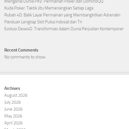
Mengenal Dunia PKV: Permainan Poker dan DominoQQ
Kuda Poker: Taktik Jitu Memenangkan Setiap Laga
Rubah 4D: Balik Layar Permainan yang Membangkitkan Adrenalin
Panduan Lengkap Slot Pulsa Indosat dan Tri
Evolusi Dewi4D: Transformasi dalam Dunia Perjudian Kontemporer
Recent Comments
No comments to show.
Archives
August 2026
July 2026
June 2026
May 2026
April 2026