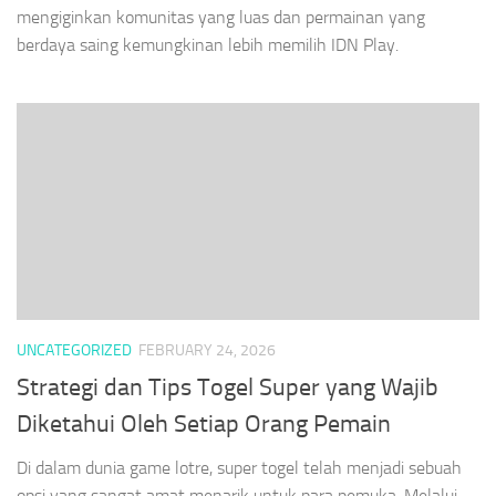
mengiginkan komunitas yang luas dan permainan yang
berdaya saing kemungkinan lebih memilih IDN Play.
UNCATEGORIZED
FEBRUARY 24, 2026
Strategi dan Tips Togel Super yang Wajib
Diketahui Oleh Setiap Orang Pemain
Di dalam dunia game lotre, super togel telah menjadi sebuah
opsi yang sangat amat menarik untuk para pemuka. Melalui