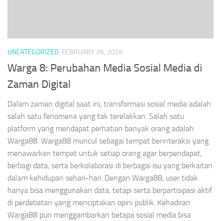
UNCATEGORIZED
FEBRUARY 26, 2026
Warga 8: Perubahan Media Sosial Media di
Zaman Digital
Dalam zaman digital saat ini, transformasi sosial media adalah
salah satu fenomena yang tak terelakkan. Salah satu
platform yang mendapat perhatian banyak orang adalah
Warga88. Warga88 muncul sebagai tempat berinteraksi yang
menawarkan tempat untuk setiap orang agar berpendapat,
berbagi data, serta berkolaborasi di berbagai isu yang berkaitan
dalam kehidupan sehari-hari. Dengan Warga88, user tidak
hanya bisa menggunakan data, tetapi serta berpartisipasi aktif
di perdebatan yang menciptakan opini publik. Kehadiran
Warga88 pun menggambarkan betapa sosial media bisa