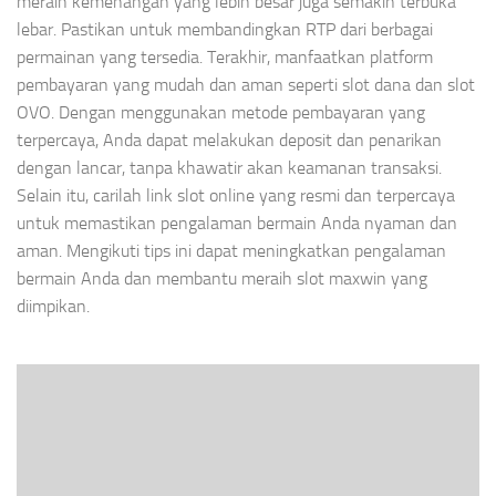
meraih kemenangan yang lebih besar juga semakin terbuka
lebar. Pastikan untuk membandingkan RTP dari berbagai
permainan yang tersedia. Terakhir, manfaatkan platform
pembayaran yang mudah dan aman seperti slot dana dan slot
OVO. Dengan menggunakan metode pembayaran yang
terpercaya, Anda dapat melakukan deposit dan penarikan
dengan lancar, tanpa khawatir akan keamanan transaksi.
Selain itu, carilah link slot online yang resmi dan terpercaya
untuk memastikan pengalaman bermain Anda nyaman dan
aman. Mengikuti tips ini dapat meningkatkan pengalaman
bermain Anda dan membantu meraih slot maxwin yang
diimpikan.