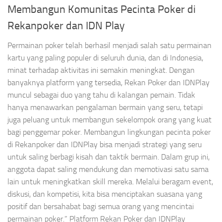
Membangun Komunitas Pecinta Poker di
Rekanpoker dan IDN Play
Permainan poker telah berhasil menjadi salah satu permainan
kartu yang paling populer di seluruh dunia, dan di Indonesia,
minat terhadap aktivitas ini semakin meningkat. Dengan
banyaknya platform yang tersedia, Rekan Poker dan IDNPlay
muncul sebagai duo yang tahu di kalangan pemain. Tidak
hanya menawarkan pengalaman bermain yang seru, tetapi
juga peluang untuk membangun sekelompok orang yang kuat
bagi penggemar poker. Membangun lingkungan pecinta poker
di Rekanpoker dan IDNPlay bisa menjadi strategi yang seru
untuk saling berbagi kisah dan taktik bermain. Dalam grup ini,
anggota dapat saling mendukung dan memotivasi satu sama
lain untuk meningkatkan skill mereka. Melalui beragam event,
diskusi, dan kompetisi, kita bisa menciptakan suasana yang
positif dan bersahabat bagi semua orang yang mencintai
permainan poker.” Platform Rekan Poker dan IDNPlay