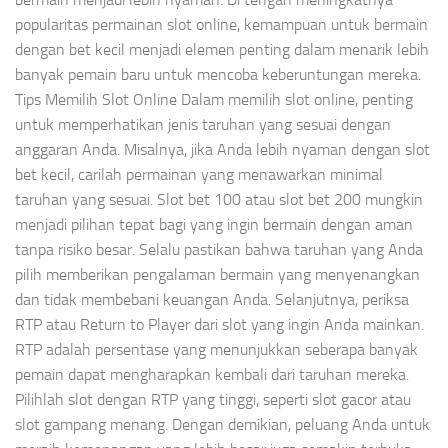
popularitas permainan slot online, kemampuan untuk bermain
dengan bet kecil menjadi elemen penting dalam menarik lebih
banyak pemain baru untuk mencoba keberuntungan mereka.
Tips Memilih Slot Online Dalam memilih slot online, penting
untuk memperhatikan jenis taruhan yang sesuai dengan
anggaran Anda. Misalnya, jika Anda lebih nyaman dengan slot
bet kecil, carilah permainan yang menawarkan minimal
taruhan yang sesuai. Slot bet 100 atau slot bet 200 mungkin
menjadi pilihan tepat bagi yang ingin bermain dengan aman
tanpa risiko besar. Selalu pastikan bahwa taruhan yang Anda
pilih memberikan pengalaman bermain yang menyenangkan
dan tidak membebani keuangan Anda. Selanjutnya, periksa
RTP atau Return to Player dari slot yang ingin Anda mainkan.
RTP adalah persentase yang menunjukkan seberapa banyak
pemain dapat mengharapkan kembali dari taruhan mereka.
Pilihlah slot dengan RTP yang tinggi, seperti slot gacor atau
slot gampang menang. Dengan demikian, peluang Anda untuk