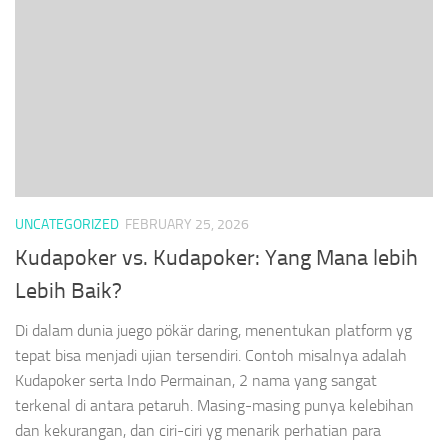
UNCATEGORIZED
FEBRUARY 25, 2026
Kudapoker vs. Kudapoker: Yang Mana lebih
Lebih Baik?
Di dalam dunia juego pökär daring, menentukan platform yg
tepat bisa menjadi ujian tersendiri. Contoh misalnya adalah
Kudapoker serta Indo Permainan, 2 nama yang sangat
terkenal di antara petaruh. Masing-masing punya kelebihan
dan kekurangan, dan ciri-ciri yg menarik perhatian para