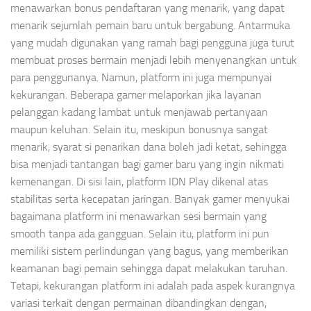
menawarkan bonus pendaftaran yang menarik, yang dapat
menarik sejumlah pemain baru untuk bergabung. Antarmuka
yang mudah digunakan yang ramah bagi pengguna juga turut
membuat proses bermain menjadi lebih menyenangkan untuk
para penggunanya. Namun, platform ini juga mempunyai
kekurangan. Beberapa gamer melaporkan jika layanan
pelanggan kadang lambat untuk menjawab pertanyaan
maupun keluhan. Selain itu, meskipun bonusnya sangat
menarik, syarat si penarikan dana boleh jadi ketat, sehingga
bisa menjadi tantangan bagi gamer baru yang ingin nikmati
kemenangan. Di sisi lain, platform IDN Play dikenal atas
stabilitas serta kecepatan jaringan. Banyak gamer menyukai
bagaimana platform ini menawarkan sesi bermain yang
smooth tanpa ada gangguan. Selain itu, platform ini pun
memiliki sistem perlindungan yang bagus, yang memberikan
keamanan bagi pemain sehingga dapat melakukan taruhan.
Tetapi, kekurangan platform ini adalah pada aspek kurangnya
variasi terkait dengan permainan dibandingkan dengan,