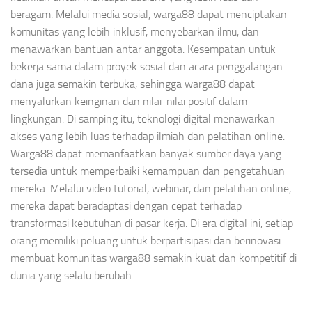
beragam. Melalui media sosial, warga88 dapat menciptakan
komunitas yang lebih inklusif, menyebarkan ilmu, dan
menawarkan bantuan antar anggota. Kesempatan untuk
bekerja sama dalam proyek sosial dan acara penggalangan
dana juga semakin terbuka, sehingga warga88 dapat
menyalurkan keinginan dan nilai-nilai positif dalam
lingkungan. Di samping itu, teknologi digital menawarkan
akses yang lebih luas terhadap ilmiah dan pelatihan online.
Warga88 dapat memanfaatkan banyak sumber daya yang
tersedia untuk memperbaiki kemampuan dan pengetahuan
mereka. Melalui video tutorial, webinar, dan pelatihan online,
mereka dapat beradaptasi dengan cepat terhadap
transformasi kebutuhan di pasar kerja. Di era digital ini, setiap
orang memiliki peluang untuk berpartisipasi dan berinovasi
membuat komunitas warga88 semakin kuat dan kompetitif di
dunia yang selalu berubah.