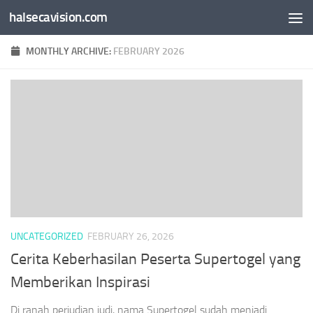
halsecavision.com
Skip to content
MONTHLY ARCHIVE:
FEBRUARY 2026
UNCATEGORIZED
FEBRUARY 26, 2026
Cerita Keberhasilan Peserta Supertogel yang
Memberikan Inspirasi
Di ranah perjudian judi, nama Supertogel sudah menjadi