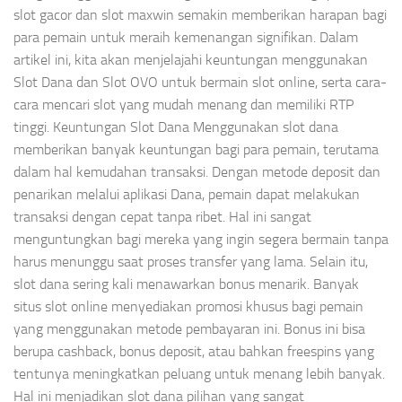
slot gacor dan slot maxwin semakin memberikan harapan bagi
para pemain untuk meraih kemenangan signifikan. Dalam
artikel ini, kita akan menjelajahi keuntungan menggunakan
Slot Dana dan Slot OVO untuk bermain slot online, serta cara-
cara mencari slot yang mudah menang dan memiliki RTP
tinggi. Keuntungan Slot Dana Menggunakan slot dana
memberikan banyak keuntungan bagi para pemain, terutama
dalam hal kemudahan transaksi. Dengan metode deposit dan
penarikan melalui aplikasi Dana, pemain dapat melakukan
transaksi dengan cepat tanpa ribet. Hal ini sangat
menguntungkan bagi mereka yang ingin segera bermain tanpa
harus menunggu saat proses transfer yang lama. Selain itu,
slot dana sering kali menawarkan bonus menarik. Banyak
situs slot online menyediakan promosi khusus bagi pemain
yang menggunakan metode pembayaran ini. Bonus ini bisa
berupa cashback, bonus deposit, atau bahkan freespins yang
tentunya meningkatkan peluang untuk menang lebih banyak.
Hal ini menjadikan slot dana pilihan yang sangat