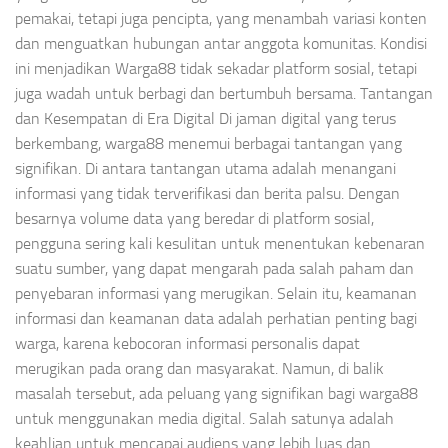
pemakai, tetapi juga pencipta, yang menambah variasi konten
dan menguatkan hubungan antar anggota komunitas. Kondisi
ini menjadikan Warga88 tidak sekadar platform sosial, tetapi
juga wadah untuk berbagi dan bertumbuh bersama. Tantangan
dan Kesempatan di Era Digital Di jaman digital yang terus
berkembang, warga88 menemui berbagai tantangan yang
signifikan. Di antara tantangan utama adalah menangani
informasi yang tidak terverifikasi dan berita palsu. Dengan
besarnya volume data yang beredar di platform sosial,
pengguna sering kali kesulitan untuk menentukan kebenaran
suatu sumber, yang dapat mengarah pada salah paham dan
penyebaran informasi yang merugikan. Selain itu, keamanan
informasi dan keamanan data adalah perhatian penting bagi
warga, karena kebocoran informasi personalis dapat
merugikan pada orang dan masyarakat. Namun, di balik
masalah tersebut, ada peluang yang signifikan bagi warga88
untuk menggunakan media digital. Salah satunya adalah
keahlian untuk mencapai audiens yang lebih luas dan