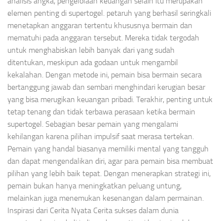
analisis angka, pengelolaan keuangan selain itu merupakan
elemen penting di supertogel. petaruh yang berhasil seringkali
menetapkan anggaran tertentu khususnya bermain dan
mematuhi pada anggaran tersebut. Mereka tidak tergodah
untuk menghabiskan lebih banyak dari yang sudah
ditentukan, meskipun ada godaan untuk mengambil
kekalahan. Dengan metode ini, pemain bisa bermain secara
bertanggung jawab dan sembari menghindari kerugian besar
yang bisa merugikan keuangan pribadi. Terakhir, penting untuk
tetap tenang dan tidak terbawa perasaan ketika bermain
supertogel. Sebagian besar pemain yang mengalami
kehilangan karena pilihan impulsif saat merasa tertekan.
Pemain yang handal biasanya memiliki mental yang tangguh
dan dapat mengendalikan diri, agar para pemain bisa membuat
pilihan yang lebih baik tepat. Dengan menerapkan strategi ini,
pemain bukan hanya meningkatkan peluang untung,
melainkan juga menemukan kesenangan dalam permainan.
Inspirasi dari Cerita Nyata Cerita sukses dalam dunia