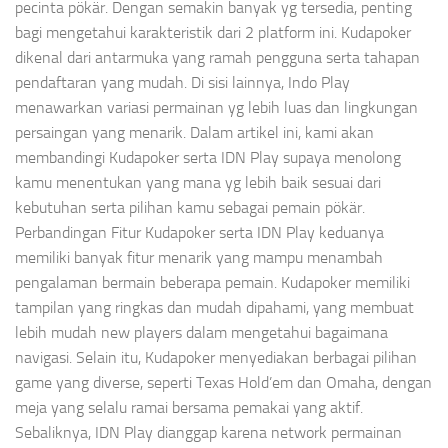
pecinta pökär. Dengan semakin banyak yg tersedia, penting
bagi mengetahui karakteristik dari 2 platform ini. Kudapoker
dikenal dari antarmuka yang ramah pengguna serta tahapan
pendaftaran yang mudah. Di sisi lainnya, Indo Play
menawarkan variasi permainan yg lebih luas dan lingkungan
persaingan yang menarik. Dalam artikel ini, kami akan
membandingi Kudapoker serta IDN Play supaya menolong
kamu menentukan yang mana yg lebih baik sesuai dari
kebutuhan serta pilihan kamu sebagai pemain pökär.
Perbandingan Fitur Kudapoker serta IDN Play keduanya
memiliki banyak fitur menarik yang mampu menambah
pengalaman bermain beberapa pemain. Kudapoker memiliki
tampilan yang ringkas dan mudah dipahami, yang membuat
lebih mudah new players dalam mengetahui bagaimana
navigasi. Selain itu, Kudapoker menyediakan berbagai pilihan
game yang diverse, seperti Texas Hold’em dan Omaha, dengan
meja yang selalu ramai bersama pemakai yang aktif.
Sebaliknya, IDN Play dianggap karena network permainan