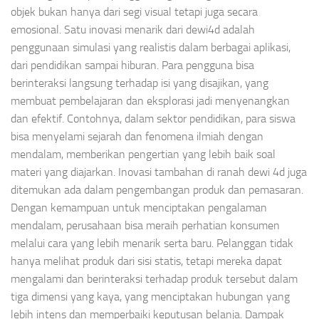
objek bukan hanya dari segi visual tetapi juga secara
emosional. Satu inovasi menarik dari dewi4d adalah
penggunaan simulasi yang realistis dalam berbagai aplikasi,
dari pendidikan sampai hiburan. Para pengguna bisa
berinteraksi langsung terhadap isi yang disajikan, yang
membuat pembelajaran dan eksplorasi jadi menyenangkan
dan efektif. Contohnya, dalam sektor pendidikan, para siswa
bisa menyelami sejarah dan fenomena ilmiah dengan
mendalam, memberikan pengertian yang lebih baik soal
materi yang diajarkan. Inovasi tambahan di ranah dewi 4d juga
ditemukan ada dalam pengembangan produk dan pemasaran.
Dengan kemampuan untuk menciptakan pengalaman
mendalam, perusahaan bisa meraih perhatian konsumen
melalui cara yang lebih menarik serta baru. Pelanggan tidak
hanya melihat produk dari sisi statis, tetapi mereka dapat
mengalami dan berinteraksi terhadap produk tersebut dalam
tiga dimensi yang kaya, yang menciptakan hubungan yang
lebih intens dan memperbaiki keputusan belanja. Dampak