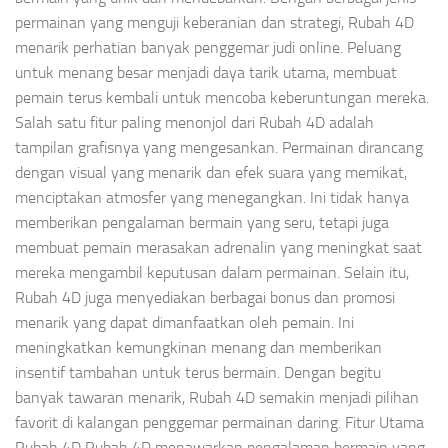
permainan yang menguji keberanian dan strategi, Rubah 4D
menarik perhatian banyak penggemar judi online. Peluang
untuk menang besar menjadi daya tarik utama, membuat
pemain terus kembali untuk mencoba keberuntungan mereka.
Salah satu fitur paling menonjol dari Rubah 4D adalah
tampilan grafisnya yang mengesankan. Permainan dirancang
dengan visual yang menarik dan efek suara yang memikat,
menciptakan atmosfer yang menegangkan. Ini tidak hanya
memberikan pengalaman bermain yang seru, tetapi juga
membuat pemain merasakan adrenalin yang meningkat saat
mereka mengambil keputusan dalam permainan. Selain itu,
Rubah 4D juga menyediakan berbagai bonus dan promosi
menarik yang dapat dimanfaatkan oleh pemain. Ini
meningkatkan kemungkinan menang dan memberikan
insentif tambahan untuk terus bermain. Dengan begitu
banyak tawaran menarik, Rubah 4D semakin menjadi pilihan
favorit di kalangan penggemar permainan daring. Fitur Utama
Rubah 4D Rubah 4D menawarkan pengalaman bermain yang