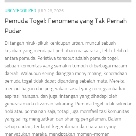
UNCATEGORIZED
JULY 28, 2026
Pemuda Togel: Fenomena yang Tak Pernah
Pudar
Di tengah hiruk-pikuk kehidupan urban, muncul sebuah
kejadian yang mendapat perhatian masyarakat, lebih-lebih di
antara pemuda. Peristiwa tersebut adalah pemuda togel,
sebuah komunitas yang semakin tumbuh di berbagai macam
daerah. Walaupun sering dianggap menyimpang, keberadaan
pemuda togel tidak dapat dipandang sebelah mata. Mereka
menjadi bagian dari pergerakan sosial yang menggambarkan
aspirasi, harapan, dan juga rintangan yang dihadapi oleh
generasi muda di zaman sekarang. Pemuda togel tidak sekedar
hobi atau permainan saja, tetapi juga memfasilitasi komunitas
yang saling menguatkan dan sharing pengalaman. Dalam
setiap undian, terdapat kegembiraan dan harapan yang
menyatukan mereka, menciptakan momen-momen