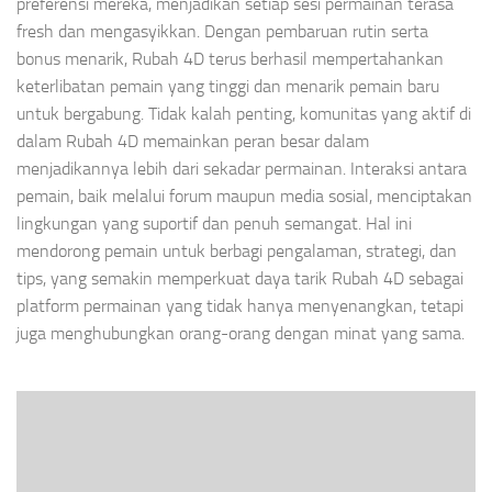
preferensi mereka, menjadikan setiap sesi permainan terasa
fresh dan mengasyikkan. Dengan pembaruan rutin serta
bonus menarik, Rubah 4D terus berhasil mempertahankan
keterlibatan pemain yang tinggi dan menarik pemain baru
untuk bergabung. Tidak kalah penting, komunitas yang aktif di
dalam Rubah 4D memainkan peran besar dalam
menjadikannya lebih dari sekadar permainan. Interaksi antara
pemain, baik melalui forum maupun media sosial, menciptakan
lingkungan yang suportif dan penuh semangat. Hal ini
mendorong pemain untuk berbagi pengalaman, strategi, dan
tips, yang semakin memperkuat daya tarik Rubah 4D sebagai
platform permainan yang tidak hanya menyenangkan, tetapi
juga menghubungkan orang-orang dengan minat yang sama.