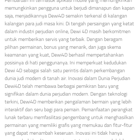
Pembaruan ini termasuk aplikasi mobile yang memungkinkan
memungkinkan pengguna untuk berjudi dimanapun dan kapan
saja, menjadikannya Dewi4D semakin terkenal di kalangan
kalangan para judi masa kini. Di tengah persaingan yang ketat
dalam industri perjudian online, Dewi 4D masih berkomitmen
untuk memberikan servis yang terbaik. Dengan beragam
pilihan permainan, bonus yang menarik, dan juga skema
keamanan yang kuat, Dewi4D berhasil mempertahankan
posisinya di hati penggunanya. Ini memperkuat kedudukan
Dewi 4D sebagai salah satu perintis dalam perkembangan
dunia judi modern di tanah air. Inovasi dalam Dunia Perjudian
Dewi4D telah membawa berbagai pemikiran baru yang
signifikan dalam dunia perjudian modern. Dengan teknologi
terkini, Dewi4D memberikan pengalaman bermain yang lebih
interaktif dan seru bagi para pemain. Pemanfaatan perangkat
lunak terbaru memfasilitasi pengembang untuk menghasilkan
permainan yang memiliki grafis yang memukau dan fitur-fitur
yang dapat menambah keseruan. Inovasi ini tidak hanya