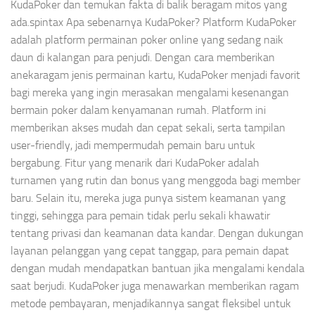
KudaPoker dan temukan fakta di balik beragam mitos yang
ada.spintax Apa sebenarnya KudaPoker? Platform KudaPoker
adalah platform permainan poker online yang sedang naik
daun di kalangan para penjudi. Dengan cara memberikan
anekaragam jenis permainan kartu, KudaPoker menjadi favorit
bagi mereka yang ingin merasakan mengalami kesenangan
bermain poker dalam kenyamanan rumah. Platform ini
memberikan akses mudah dan cepat sekali, serta tampilan
user-friendly, jadi mempermudah pemain baru untuk
bergabung. Fitur yang menarik dari KudaPoker adalah
turnamen yang rutin dan bonus yang menggoda bagi member
baru. Selain itu, mereka juga punya sistem keamanan yang
tinggi, sehingga para pemain tidak perlu sekali khawatir
tentang privasi dan keamanan data kandar. Dengan dukungan
layanan pelanggan yang cepat tanggap, para pemain dapat
dengan mudah mendapatkan bantuan jika mengalami kendala
saat berjudi. KudaPoker juga menawarkan memberikan ragam
metode pembayaran, menjadikannya sangat fleksibel untuk