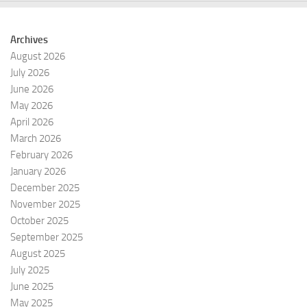
Archives
August 2026
July 2026
June 2026
May 2026
April 2026
March 2026
February 2026
January 2026
December 2025
November 2025
October 2025
September 2025
August 2025
July 2025
June 2025
May 2025