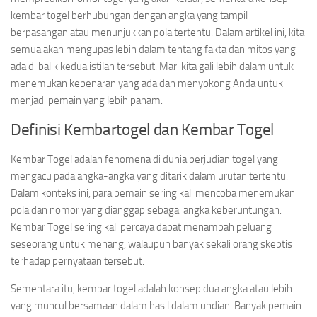
kembar togel berhubungan dengan angka yang tampil
berpasangan atau menunjukkan pola tertentu. Dalam artikel ini, kita
semua akan mengupas lebih dalam tentang fakta dan mitos yang
ada di balik kedua istilah tersebut. Mari kita gali lebih dalam untuk
menemukan kebenaran yang ada dan menyokong Anda untuk
menjadi pemain yang lebih paham.
Definisi Kembartogel dan Kembar Togel
Kembar Togel adalah fenomena di dunia perjudian togel yang
mengacu pada angka-angka yang ditarik dalam urutan tertentu.
Dalam konteks ini, para pemain sering kali mencoba menemukan
pola dan nomor yang dianggap sebagai angka keberuntungan.
Kembar Togel sering kali percaya dapat menambah peluang
seseorang untuk menang, walaupun banyak sekali orang skeptis
terhadap pernyataan tersebut.
Sementara itu, kembar togel adalah konsep dua angka atau lebih
yang muncul bersamaan dalam hasil dalam undian. Banyak pemain