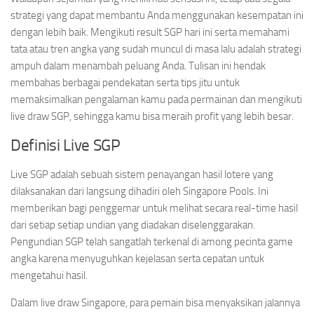
strategi yang dapat membantu Anda menggunakan kesempatan ini
dengan lebih baik. Mengikuti result SGP hari ini serta memahami
tata atau tren angka yang sudah muncul di masa lalu adalah strategi
ampuh dalam menambah peluang Anda. Tulisan ini hendak
membahas berbagai pendekatan serta tips jitu untuk
memaksimalkan pengalaman kamu pada permainan dan mengikuti
live draw SGP, sehingga kamu bisa meraih profit yang lebih besar.
Definisi Live SGP
Live SGP adalah sebuah sistem penayangan hasil lotere yang
dilaksanakan dari langsung dihadiri oleh Singapore Pools. Ini
memberikan bagi penggemar untuk melihat secara real-time hasil
dari setiap setiap undian yang diadakan diselenggarakan.
Pengundian SGP telah sangatlah terkenal di among pecinta game
angka karena menyuguhkan kejelasan serta cepatan untuk
mengetahui hasil.
Dalam live draw Singapore, para pemain bisa menyaksikan jalannya