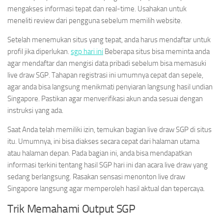
mengakses informasi tepat dan real-time. Usahakan untuk
meneliti review dari pengguna sebelum memilih website.
Setelah menemukan situs yang tepat, anda harus mendaftar untuk
profil jika diperlukan.
sgp hari ini
Beberapa situs bisa meminta anda
agar mendaftar dan mengisi data pribadi sebelum bisa memasuki
live draw SGP. Tahapan registrasi ini umumnya cepat dan sepele,
agar anda bisa langsung menikmati penyiaran langsung hasil undian
Singapore. Pastikan agar menverifikasi akun anda sesuai dengan
instruksi yang ada.
Saat Anda telah memiliki izin, temukan bagian live draw SGP di situs
itu. Umumnya, ini bisa diakses secara cepat dari halaman utama
atau halaman depan. Pada bagian ini, anda bisa mendapatkan
informasi terkini tentang hasil SGP hari ini dan acara live draw yang
sedang berlangsung. Rasakan sensasi menonton live draw
Singapore langsung agar memperoleh hasil aktual dan tepercaya.
Trik Memahami Output SGP