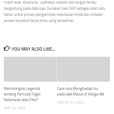
masih acak. Karena itu, usahakan realistis dan jangan terlalu
bergantung pada data saja. Gunakan hasil SGP sebagai salah satu
faktor untuk proses pengambilan keputusan Anda dan cintailah
proses tersebut tanpa stres yang berlebihan.
YOU MAY ALSO LIKE...
Membongkar Legenda
Cara-cara Menghadapi Isu
tentang Pemuda Togel:
pada saat Masuk di Warga-88
Kebenaran atau Fiksi?
AUGUST 22, 2025
MAY 24, 2026