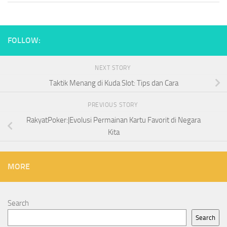
FOLLOW:
NEXT STORY
Taktik Menang di Kuda Slot: Tips dan Cara
PREVIOUS STORY
RakyatPoker:|Evolusi Permainan Kartu Favorit di Negara
Kita
MORE
Search
Search