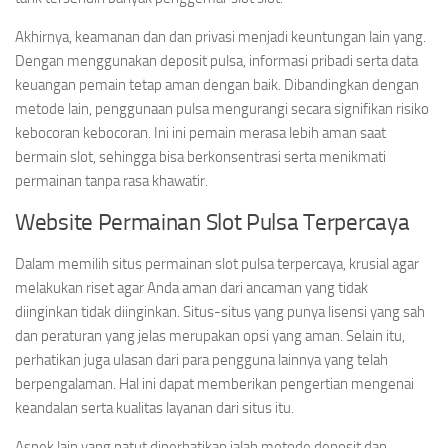
Akhirnya, keamanan dan dan privasi menjadi keuntungan lain yang.
Dengan menggunakan deposit pulsa, informasi pribadi serta data
keuangan pemain tetap aman dengan baik. Dibandingkan dengan
metode lain, penggunaan pulsa mengurangi secara signifikan risiko
kebocoran kebocoran. Ini ini pemain merasa lebih aman saat
bermain slot, sehingga bisa berkonsentrasi serta menikmati
permainan tanpa rasa khawatir.
Website Permainan Slot Pulsa Terpercaya
Dalam memilih situs permainan slot pulsa terpercaya, krusial agar
melakukan riset agar Anda aman dari ancaman yang tidak
diinginkan tidak diinginkan. Situs-situs yang punya lisensi yang sah
dan peraturan yang jelas merupakan opsi yang aman. Selain itu,
perhatikan juga ulasan dari para pengguna lainnya yang telah
berpengalaman. Hal ini dapat memberikan pengertian mengenai
keandalan serta kualitas layanan dari situs itu.
Aspek lain yang patut diperhatikan ialah metode deposit dan