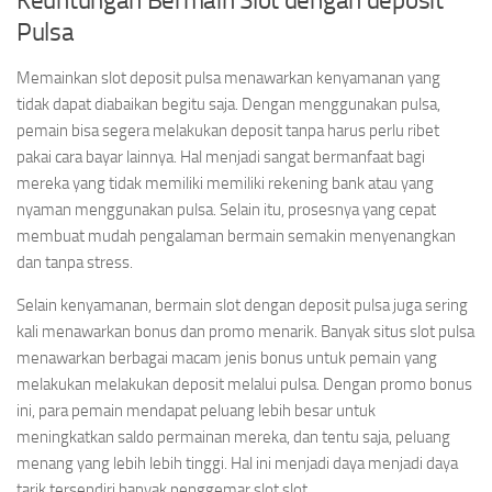
Keuntungan Bermain Slot dengan deposit
Pulsa
Memainkan slot deposit pulsa menawarkan kenyamanan yang
tidak dapat diabaikan begitu saja. Dengan menggunakan pulsa,
pemain bisa segera melakukan deposit tanpa harus perlu ribet
pakai cara bayar lainnya. Hal menjadi sangat bermanfaat bagi
mereka yang tidak memiliki memiliki rekening bank atau yang
nyaman menggunakan pulsa. Selain itu, prosesnya yang cepat
membuat mudah pengalaman bermain semakin menyenangkan
dan tanpa stress.
Selain kenyamanan, bermain slot dengan deposit pulsa juga sering
kali menawarkan bonus dan promo menarik. Banyak situs slot pulsa
menawarkan berbagai macam jenis bonus untuk pemain yang
melakukan melakukan deposit melalui pulsa. Dengan promo bonus
ini, para pemain mendapat peluang lebih besar untuk
meningkatkan saldo permainan mereka, dan tentu saja, peluang
menang yang lebih lebih tinggi. Hal ini menjadi daya menjadi daya
tarik tersendiri banyak penggemar slot slot.