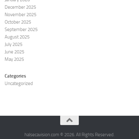
December 2025
November 2025
October 2025
September 2025
August 2025
July 2025
June 2025
May 2025
Categories
Uncategorized
halsecavision.com © 2026. All Rights Reserved.