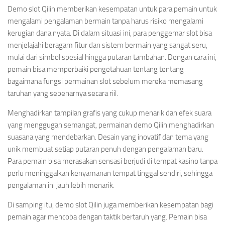
Demo slot Qilin memberikan kesempatan untuk para pemain untuk
mengalami pengalaman bermain tanpa harus risiko mengalami
kerugian dana nyata. Di dalam situasi ini, para penggemar slot bisa
menjelajahi beragam fitur dan sistem bermain yang sangat seru,
mulai dari simbol spesial hingga putaran tambahan. Dengan cara ini,
pemain bisa memperbaiki pengetahuan tentang tentang
bagaimana fungsi permainan slot sebelum mereka memasang
taruhan yang sebenarnya secara riil.
Menghadirkan tampilan grafis yang cukup menarik dan efek suara
yang menggugah semangat, permainan demo Qilin menghadirkan
suasana yang mendebarkan. Desain yang inovatif dan tema yang
unik membuat setiap putaran penuh dengan pengalaman baru.
Para pemain bisa merasakan sensasi berjudi di tempat kasino tanpa
perlu meninggalkan kenyamanan tempat tinggal sendiri, sehingga
pengalaman ini jauh lebih menarik.
Di samping itu, demo slot Qilin juga memberikan kesempatan bagi
pemain agar mencoba dengan taktik bertaruh yang. Pemain bisa