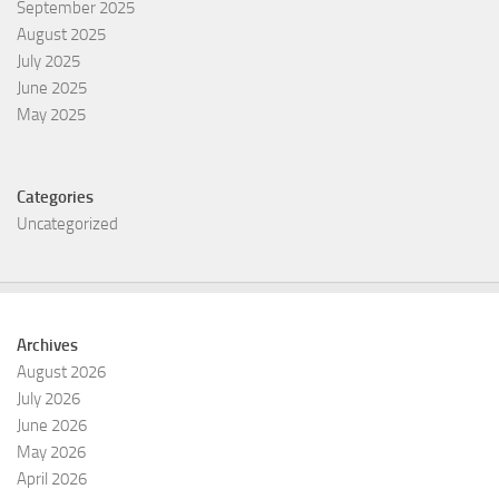
September 2025
August 2025
July 2025
June 2025
May 2025
Categories
Uncategorized
Archives
August 2026
July 2026
June 2026
May 2026
April 2026