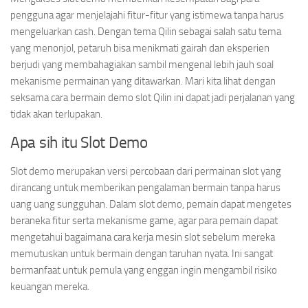
pengguna agar menjelajahi fitur-fitur yang istimewa tanpa harus
mengeluarkan cash. Dengan tema Qilin sebagai salah satu tema
yang menonjol, petaruh bisa menikmati gairah dan eksperien
berjudi yang membahagiakan sambil mengenal lebih jauh soal
mekanisme permainan yang ditawarkan. Mari kita lihat dengan
seksama cara bermain demo slot Qilin ini dapat jadi perjalanan yang
tidak akan terlupakan.
Apa sih itu Slot Demo
Slot demo merupakan versi percobaan dari permainan slot yang
dirancang untuk memberikan pengalaman bermain tanpa harus
uang uang sungguhan. Dalam slot demo, pemain dapat mengetes
beraneka fitur serta mekanisme game, agar para pemain dapat
mengetahui bagaimana cara kerja mesin slot sebelum mereka
memutuskan untuk bermain dengan taruhan nyata. Ini sangat
bermanfaat untuk pemula yang enggan ingin mengambil risiko
keuangan mereka.