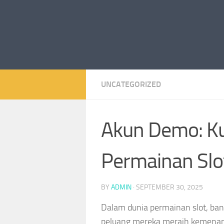
UNCATEGORIZED
Akun Demo: Ku
Permainan Slo
BY
ADMIN
·
SEPTEMBER 30, 2025
Dalam dunia permainan slot, ba
peluang mereka meraih kemenang