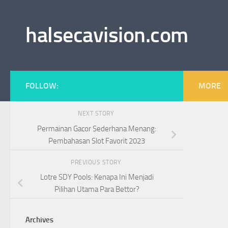
Skip to content
halsecavision.com
FOLLOW:
MORE
NEXT STORY
Permainan Gacor Sederhana Menang:
Pembahasan Slot Favorit 2023
PREVIOUS STORY
Lotre SDY Pools: Kenapa Ini Menjadi
Pilihan Utama Para Bettor?
Archives