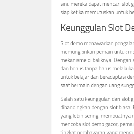
sini, mereka dapat mencari slot 
siap ketika memutuskan untuk be
Keunggulan Slot D
Slot demo menawarkan pengalama
memungkinkan pemain untuk men
mekanisme di baliknya. Dengan 
dan bonus tanpa harus melakuka
untuk belajar dan beradaptasi de
saat bermain dengan uang sungg
Salah satu keunggulan dari slot 
dibandingkan dengan slot biasa
yang lebih sering, membuatnya m
mencoba slot demo gacor, pema
tingkat pembayaran yang mengunt