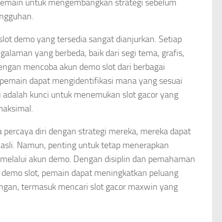
emain untuk mengembangkan strategi sebelum
ungguhan.
 slot demo yang tersedia sangat dianjurkan. Setiap
laman yang berbeda, baik dari segi tema, grafis,
ngan mencoba akun demo slot dari berbagai
, pemain dapat mengidentifikasi mana yang sesuai
i adalah kunci untuk menemukan slot gacor yang
aksimal.
 percaya diri dengan strategi mereka, mereka dapat
 asli. Namun, penting untuk tetap menerapkan
i melalui akun demo. Dengan disiplin dan pemahaman
 demo slot, pemain dapat meningkatkan peluang
gan, termasuk mencari slot gacor maxwin yang