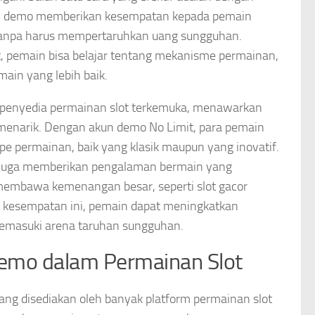
 demo memberikan kesempatan kepada pemain
tanpa harus mempertaruhkan uang sungguhan.
 pemain bisa belajar tentang mekanisme permainan,
rmain yang lebih baik.
tu penyedia permainan slot terkemuka, menawarkan
 menarik. Dengan akun demo No Limit, para pemain
pe permainan, baik yang klasik maupun yang inovatif.
or juga memberikan pengalaman bermain yang
embawa kemenangan besar, seperti slot gacor
esempatan ini, pemain dapat meningkatkan
emasuki arena taruhan sungguhan.
emo dalam Permainan Slot
ang disediakan oleh banyak platform permainan slot