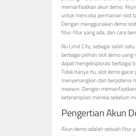
memanfaatkan akun demo. Akun
untuk mencoba permainan slot 
Dengan menggunakan demo slot,
fitur-fitur yang ada, dan cara be
No Limit City, sebagai salah sa
berbagai pilihan slot demo yang
dapat mengeksplorasi berbagai ti
Tidak hanya itu, slot demo gac
menyenangkan dan berpotensi m
maxwin. Dengan memanfaatkan k
keterampilan mereka sebelum m
Pengertian Akun D
Akun demo adalah sebuah fitur y