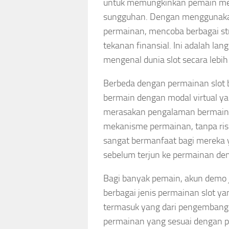
untuk memungkinkan pemain me
sungguhan. Dengan menggunaka
permainan, mencoba berbagai str
tekanan finansial. Ini adalah la
mengenal dunia slot secara lebih 
Berbeda dengan permainan slot
bermain dengan modal virtual ya
merasakan pengalaman bermain se
mekanisme permainan, tanpa risi
sangat bermanfaat bagi mereka y
sebelum terjun ke permainan den
Bagi banyak pemain, akun demo j
berbagai jenis permainan slot ya
termasuk yang dari pengembang 
permainan yang sesuai dengan 