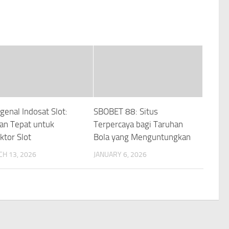
enal Indosat Slot:
SBOBET 88: Situs
han Tepat untuk
Terpercaya bagi Taruhan
ktor Slot
Bola yang Menguntungkan
H 13, 2026
JANUARY 6, 2026