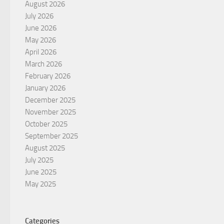
August 2026
July 2026
June 2026
May 2026
April 2026
March 2026
February 2026
January 2026
December 2025
November 2025
October 2025
September 2025
August 2025
July 2025
June 2025
May 2025
Categories