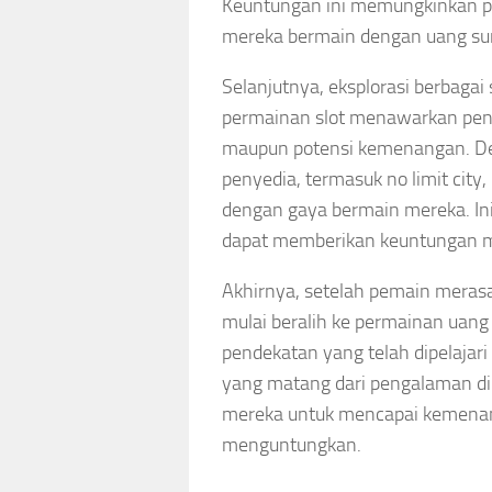
Keuntungan ini memungkinkan p
mereka bermain dengan uang s
Selanjutnya, eksplorasi berbagai
permainan slot menawarkan penga
maupun potensi kemenangan. De
penyedia, termasuk no limit city
dengan gaya bermain mereka. In
dapat memberikan keuntungan m
Akhirnya, setelah pemain merasa
mulai beralih ke permainan uang
pendekatan yang telah dipelajar
yang matang dari pengalaman di
mereka untuk mencapai kemenan
menguntungkan.