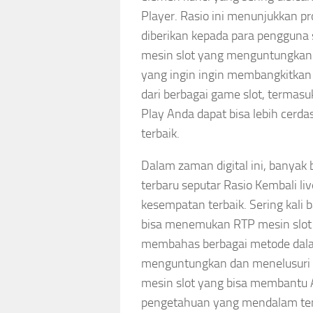
Player. Rasio ini menunjukkan pr
diberikan kepada para pengguna 
mesin slot yang menguntungkan 
yang ingin ingin membangkitka
dari berbagai game slot, termas
Play Anda dapat bisa lebih cerd
terbaik.
Dalam zaman digital ini, banyak
terbaru seputar Rasio Kembali li
kesempatan terbaik. Sering kal
bisa menemukan RTP mesin slot ga
membahas berbagai metode dala
menguntungkan dan menelusuri in
mesin slot yang bisa membantu
pengetahuan yang mendalam ten