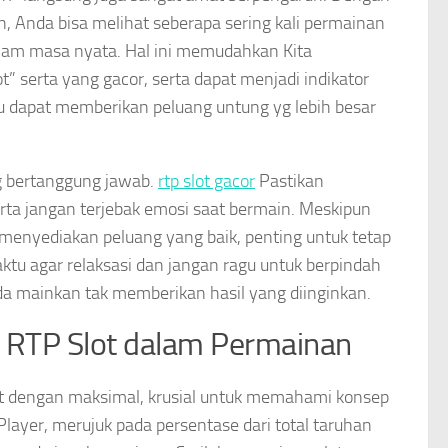
n, Anda bisa melihat seberapa sering kali permainan
lam masa nyata. Hal ini memudahkan Kita
ot” serta yang gacor, serta dapat menjadi indikator
 dapat memberikan peluang untung yg lebih besar
yg bertanggung jawab.
rtp slot gacor
Pastikan
ta jangan terjebak emosi saat bermain. Meskipun
a menyediakan peluang yang baik, penting untuk tetap
aktu agar relaksasi dan jangan ragu untuk berpindah
nda mainkan tak memberikan hasil yang diinginkan.
 RTP Slot dalam Permainan
 dengan maksimal, krusial untuk memahami konsep
o Player, merujuk pada persentase dari total taruhan