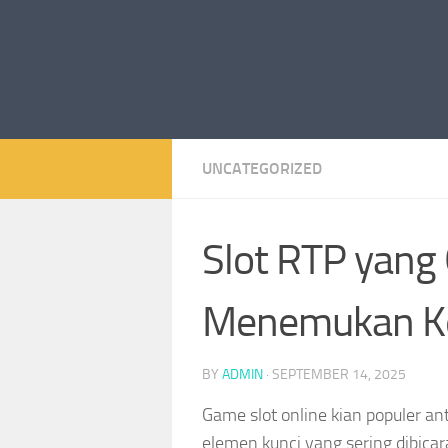
UNCATEGORIZED
Slot RTP yang
Menemukan Ke
BY
ADMIN
·
SEPTEMBER 14, 2025
Game slot online kian populer an
elemen kunci yang sering dibica