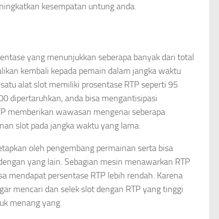
eningkatkan kesempatan untung anda.
sentase yang menunjukkan seberapa banyak dari total
alikan kembali kepada pemain dalam jangka waktu
 satu alat slot memiliki prosentase RTP seperti 95
00 dipertaruhkan, anda bisa mengantisipasi
TP memberikan wawasan mengenai seberapa
an slot pada jangka waktu yang lama.
tetapkan oleh pengembang permainan serta bisa
a dengan yang lain. Sebagian mesin menawarkan RTP
isa mendapat persentase RTP lebih rendah. Karena
agar mencari dan selek slot dengan RTP yang tinggi
tuk menang yang.