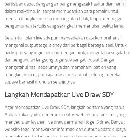
partisipan dapat dengan gampang mengecek hasil undian hari ini
dalam real-time. Ini sangat memudahkan para pemain untuk
mencari tahu jika mereka menang atau tidak, tanpa menunggu
pengumuman tertulis yang seringkali memerlukan waktu lama.
Selain itu, kolam live sdy pun menyediakan data komprehensif
mengenai output togel sidney dari berbagai berbagai sesi. Untuk
partisipan yang ingin bermain dengan bijak, mengetahui segala hal
dari pengundian langsung togel sdy sangat krusial. Dengan
mengetahui hasil sebelumnya dan memahami patron yang
mungkin muncul, partisipan bisa menambah peluang mereka
supaya berhasil di undian selanjutnya.
Langkah Mendapatkan Live Draw SDY
Agar mendapatkan Live Draw SDY, langkah pertama yang harus
Anda lakukan yaitu menemukan situs web resmi atau situs yang
menyediakan layanan live draw permainan togel Sidney. Banyak
website togel menawarkan informasi dan output update supaya
menarik peserta. Jangan lupa bagi Anda menggunakan situs yang