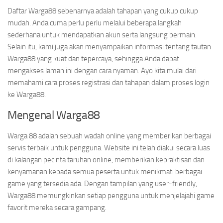
Daftar Warga88 sebenarnya adalah tahapan yang cukup cukup
mudah. Anda cuma perlu perlu melalui beberapa langkah
sederhana untuk mendapatkan akun serta langsung bermain.
Selain itu, kami juga akan menyampaikan informasi tentang tautan
Warga88 yang kuat dan tepercaya, sehingga Anda dapat
mengakses laman ini dengan cara nyaman. Ayo kita mulai dari
memahami cara proses registrasi dan tahapan dalam proses login
ke Warga88.
Mengenal Warga88
Warga 88 adalah sebuah wadah online yang memberikan berbagai
servis terbaik untuk pengguna. Website ini telah diakui secara luas
di kalangan pecinta taruhan online, memberikan kepraktisan dan
kenyamanan kepada semua peserta untuk menikmati berbagai
game yang tersedia ada. Dengan tampilan yang user-friendly,
Warga88 memungkinkan setiap pengguna untuk menjelajahi game
favorit mereka secara gampang.