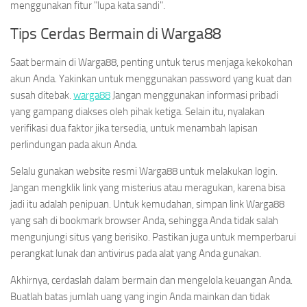
menggunakan fitur "lupa kata sandi".
Tips Cerdas Bermain di Warga88
Saat bermain di Warga88, penting untuk terus menjaga kekokohan
akun Anda. Yakinkan untuk menggunakan password yang kuat dan
susah ditebak.
warga88
Jangan menggunakan informasi pribadi
yang gampang diakses oleh pihak ketiga. Selain itu, nyalakan
verifikasi dua faktor jika tersedia, untuk menambah lapisan
perlindungan pada akun Anda.
Selalu gunakan website resmi Warga88 untuk melakukan login.
Jangan mengklik link yang misterius atau meragukan, karena bisa
jadi itu adalah penipuan. Untuk kemudahan, simpan link Warga88
yang sah di bookmark browser Anda, sehingga Anda tidak salah
mengunjungi situs yang berisiko. Pastikan juga untuk memperbarui
perangkat lunak dan antivirus pada alat yang Anda gunakan.
Akhirnya, cerdaslah dalam bermain dan mengelola keuangan Anda.
Buatlah batas jumlah uang yang ingin Anda mainkan dan tidak