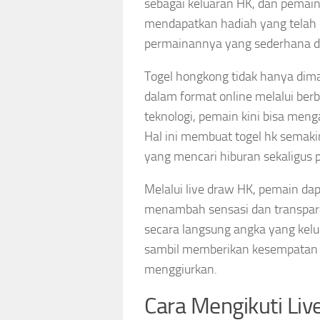
sebagai keluaran HK, dan pemai
mendapatkan hadiah yang telah 
permainannya yang sederhana d
Togel hongkong tidak hanya dimai
dalam format online melalui ber
teknologi, pemain kini bisa meng
Hal ini membuat togel hk semaki
yang mencari hiburan sekaligus
Melalui live draw HK, pemain dap
menambah sensasi dan transpara
secara langsung angka yang kel
sambil memberikan kesempatan b
menggiurkan.
Cara Mengikuti Li