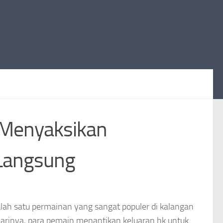
 Menyaksikan
Langsung
lah satu permainan yang sangat populer di kalangan
p harinya, para pemain menantikan keluaran hk untuk