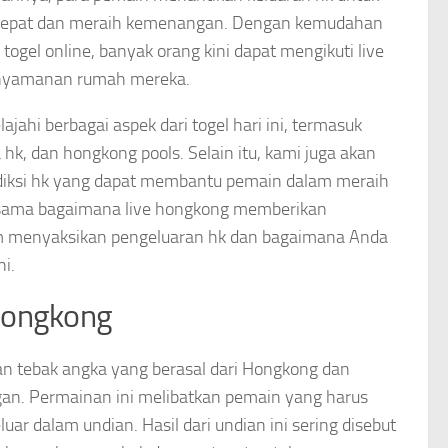
a tepat dan meraih kemenangan. Dengan kemudahan
togel online, banyak orang kini dapat mengikuti live
kenyamanan rumah mereka.
lajahi berbagai aspek dari togel hari ini, termasuk
 hk, dan hongkong pools. Selain itu, kami juga akan
diksi hk yang dapat membantu pemain dalam meraih
bersama bagaimana live hongkong memberikan
 menyaksikan pengeluaran hk dan bagaimana Anda
i.
Hongkong
n tebak angka yang berasal dari Hongkong dan
ngan. Permainan ini melibatkan pemain yang harus
ar dalam undian. Hasil dari undian ini sering disebut