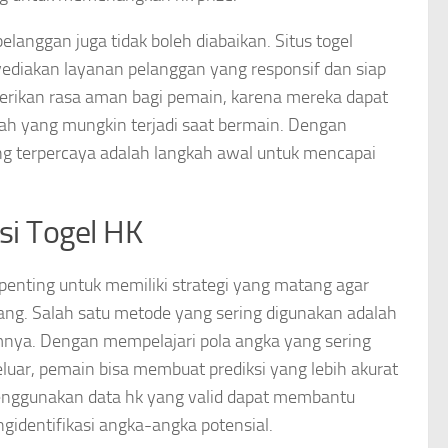
elanggan juga tidak boleh diabaikan. Situs togel
ediakan layanan pelanggan yang responsif dan siap
rikan rasa aman bagi pemain, karena mereka dapat
h yang mungkin terjadi saat bermain. Dengan
ang terpercaya adalah langkah awal untuk mencapai
si Togel HK
enting untuk memiliki strategi yang matang agar
ng. Salah satu metode yang sering digunakan adalah
umnya. Dengan mempelajari pola angka yang sering
luar, pemain bisa membuat prediksi yang lebih akurat
, menggunakan data hk yang valid dapat membantu
dentifikasi angka-angka potensial.