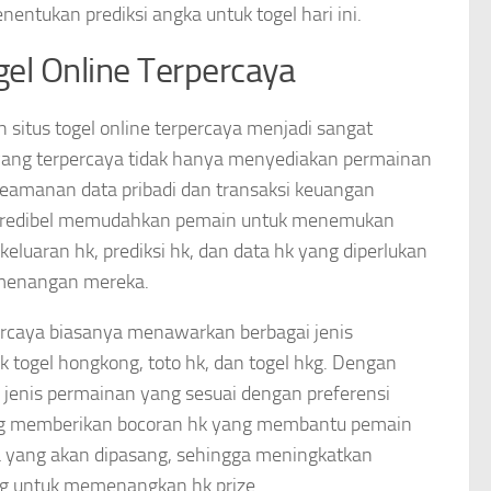
tukan prediksi angka untuk togel hari ini.
el Online Terpercaya
ih situs togel online terpercaya menjadi sangat
 yang terpercaya tidak hanya menyediakan permainan
 keamanan data pribadi dan transaksi keuangan
 kredibel memudahkan pemain untuk menemukan
eluaran hk, prediksi hk, dan data hk yang diperlukan
emenangan mereka.
erpercaya biasanya menawarkan berbagai jenis
 togel hongkong, toto hk, dan togel hkg. Dengan
h jenis permainan yang sesuai dengan preferensi
ering memberikan bocoran hk yang membantu pemain
yang akan dipasang, sehingga meningkatkan
g untuk memenangkan hk prize.