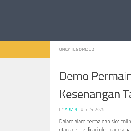
UNCATEGORIZED
Demo Permain
Kesenangan Ta
BY
ADMIN
·
JULY 24, 2025
Dalam alam permainan slot onlin
utama yang dicari oleh para seba