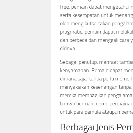
free, pemain dapat mengetahui m
serta kesempatan untuk menang 
oleh mengikutsertakan pengalaman
pragmatic, pemain dapat melak
dan berbeda dan menggali cara
dirinya.
Sebagai penutup, manfaat tambah
kenyamanan. Pemain dapat menc
dimana saja, tanpa perlu memer
menyaksikan kesenangan tanpa 
mereka membagikan pengalaman se
bahwa bermain demo permainan d
untuk para pemula ataupun pem
Berbagai Jenis Per