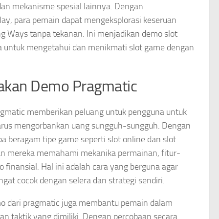
 dan mekanisme spesial lainnya. Dengan
ay, para pemain dapat mengeksplorasi keseruan
g Ways tanpa tekanan. Ini menjadikan demo slot
na untuk mengetahui dan menikmati slot game dengan
akan Demo Pragmatic
agmatic memberikan peluang untuk pengguna untuk
arus mengorbankan uang sungguh-sungguh. Dengan
 beragam tipe game seperti slot online dan slot
n mereka memahami mekanika permainan, fitur-
ko finansial. Hal ini adalah cara yang berguna agar
t cocok dengan selera dan strategi sendiri.
mo dari pragmatic juga membantu pemain dalam
 taktik yang dimiliki. Dengan percobaan secara