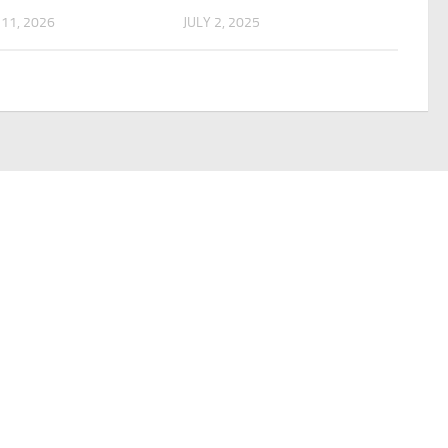
 11, 2026
JULY 2, 2025