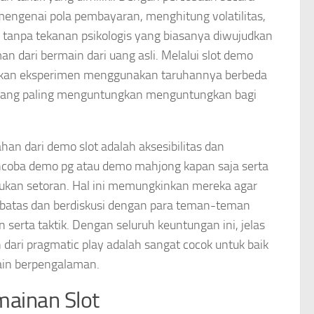
engenai pola pembayaran, menghitung volatilitas,
tanpa tekanan psikologis yang biasanya diwujudkan
 dari bermain dari uang asli. Melalui slot demo
ukan eksperimen menggunakan taruhannya berbeda
 yang paling menguntungkan menguntungkan bagi
an dari demo slot adalah aksesibilitas dan
oba demo pg atau demo mahjong kapan saja serta
lukan setoran. Hal ini memungkinkan mereka agar
batas dan berdiskusi dengan para teman-teman
rta taktik. Dengan seluruh keuntungan ini, jelas
ari pragmatic play adalah sangat cocok untuk baik
ain berpengalaman.
mainan Slot