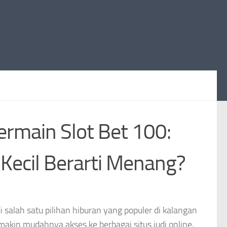
rmain Slot Bet 100:
Kecil Berarti Menang?
i salah satu pilihan hiburan yang populer di kalangan
akin mudahnya akses ke berbagai situs judi online,