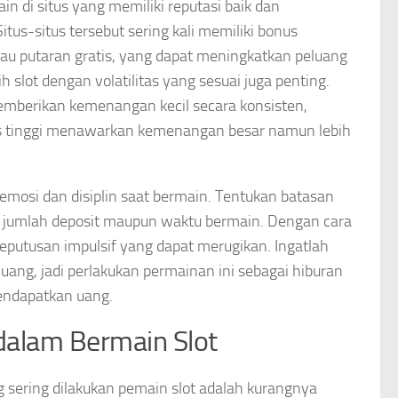
in di situs yang memiliki reputasi baik dan
tus-situs tersebut sering kali memiliki bonus
tau putaran gratis, yang dapat meningkatkan peluang
 slot dengan volatilitas yang sesuai juga penting.
memberikan kemenangan kecil secara konsisten,
tas tinggi menawarkan kemenangan besar namun lebih
emosi dan disiplin saat bermain. Tentukan batasan
egi jumlah deposit maupun waktu bermain. Dengan cara
 keputusan impulsif yang dapat merugikan. Ingatlah
uang, jadi perlakukan permainan ini sebagai hiburan
endapatkan uang.
alam Bermain Slot
sering dilakukan pemain slot adalah kurangnya