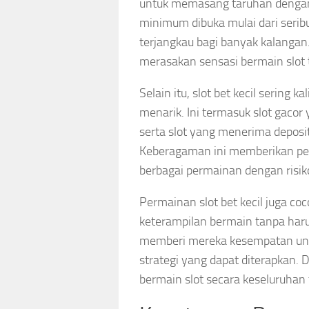
untuk memasang taruhan dengan 
minimum dibuka mulai dari serib
terjangkau bagi banyak kalangan
merasakan sensasi bermain slot
Selain itu, slot bet kecil sering k
menarik. Ini termasuk slot gaco
serta slot yang menerima deposit
Keberagaman ini memberikan pe
berbagai permainan dengan risiko
Permainan slot bet kecil juga c
keterampilan bermain tanpa haru
memberi mereka kesempatan unt
strategi yang dapat diterapkan.
bermain slot secara keseluruhan