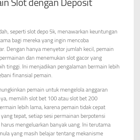
n Slot dengan Deposit
dah, seperti slot depo 5k, menawarkan keuntungan
rutama bagi mereka yang ingin mencoba
ar. Dengan hanya menyetor jumlah kecil, pemain
is permainan dan menemukan slot gacor yang
h tinggi. Ini menjadikan pengalaman bermain lebih
ani finansial pemain.
emungkinkan pemain untuk mengelola anggaran
ya, memilih slot bet 100 atau slot bet 200
rmain lebih lama, karena pemain tidak cepat
yang tepat, setiap sesi permainan berpotensi
harus mengeluarkan banyak uang. Ini terutama
ula yang masih belajar tentang mekanisme