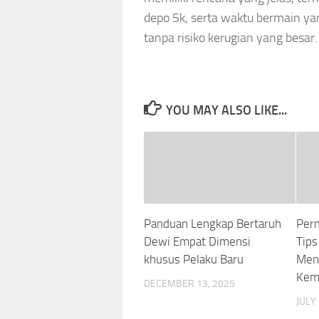
depo 5k, serta waktu bermain y
tanpa risiko kerugian yang besar.
YOU MAY ALSO LIKE...
Panduan Lengkap Bertaruh
Perm
Dewi Empat Dimensi
Tip
khusus Pelaku Baru
Men
Kem
DECEMBER 13, 2025
JULY