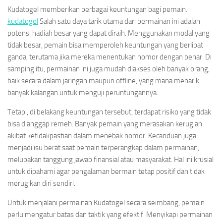
Kudatogel memberikan berbagai keuntungan bagi pemain.
kudatogel
Salah satu daya tarik utama dari permainan ini adalah
potensi hadiah besar yang dapat diraih. Menggunakan modal yang
tidak besar, pemain bisa memperoleh keuntungan yang berlipat
ganda, terutama jika mereka menentukan nomor dengan benar. Di
samping itu, permainan ini juga mudah diakses oleh banyak orang,
baik secara dalam jaringan maupun offline, yang mana menarik
banyak kalangan untuk menguji peruntungannya.
Tetapi, di belakang keuntungan tersebut, terdapat risiko yang tidak
bisa dianggap remeh. Banyak pemain yang merasakan kerugian
akibat ketidakpastian dalam menebak nomor. Kecanduan juga
menjadi isu berat saat pemain terperangkap dalam permainan,
melupakan tanggung jawab finansial atau masyarakat. Hal ini krusial
untuk dipahami agar pengalaman bermain tetap positif dan tidak
merugikan diri sendiri.
Untuk menjalani permainan Kudatogel secara seimbang, pemain
perlu mengatur batas dan taktik yang efektif. Menyikapi permainan