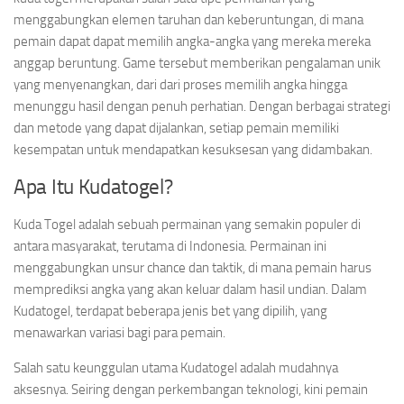
menggabungkan elemen taruhan dan keberuntungan, di mana
pemain dapat dapat memilih angka-angka yang mereka mereka
anggap beruntung. Game tersebut memberikan pengalaman unik
yang menyenangkan, dari dari proses memilih angka hingga
menunggu hasil dengan penuh perhatian. Dengan berbagai strategi
dan metode yang dapat dijalankan, setiap pemain memiliki
kesempatan untuk mendapatkan kesuksesan yang didambakan.
Apa Itu Kudatogel?
Kuda Togel adalah sebuah permainan yang semakin populer di
antara masyarakat, terutama di Indonesia. Permainan ini
menggabungkan unsur chance dan taktik, di mana pemain harus
memprediksi angka yang akan keluar dalam hasil undian. Dalam
Kudatogel, terdapat beberapa jenis bet yang dipilih, yang
menawarkan variasi bagi para pemain.
Salah satu keunggulan utama Kudatogel adalah mudahnya
aksesnya. Seiring dengan perkembangan teknologi, kini pemain