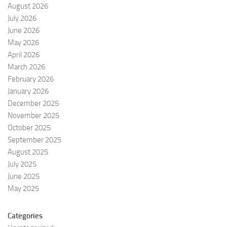
August 2026
July 2026
June 2026
May 2026
April 2026
March 2026
February 2026
January 2026
December 2025
November 2025
October 2025
September 2025
August 2025
July 2025
June 2025
May 2025
Categories