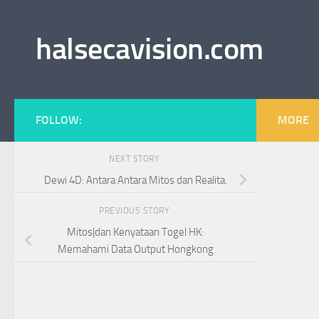
Skip to content
halsecavision.com
FOLLOW:
MORE
NEXT STORY
Dewi 4D: Antara Antara Mitos dan Realita.
PREVIOUS STORY
Mitos|dan Kenyataan Togel HK:
Memahami Data Output Hongkong