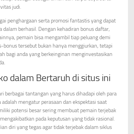
itas judi.
i penghargaan serta promosi fantastis yang dapat
dalam berhasil. Dengan kehadiran bonus daftar,
lainnya, pemain bisa mengambil tiap peluang demi
us-bonus tersebut bukan hanya menggiurkan, tetapi
bah bagi anda yang berkeinginan menginvestasikan
da.
o dalam Bertaruh di situs ini
 dari berbagai tantangan yang harus dihadapi oleh para
 adalah mengatur perasaan dan ekspektasi saat
liki potensi besar sering membuat pemain terjebak
 mengakibatkan pada keputusan yang tidak rasional.
an diri yang tegas agar tidak terjebak dalam siklus