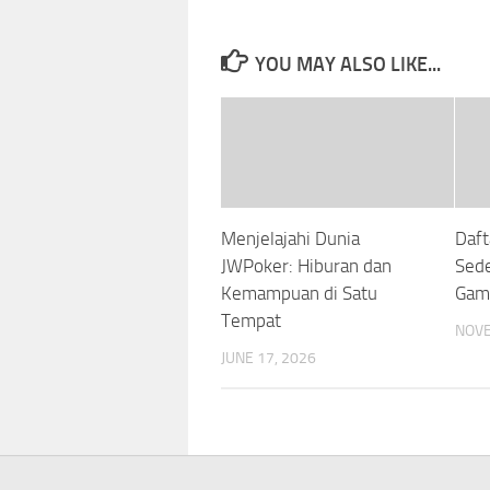
YOU MAY ALSO LIKE...
Menjelajahi Dunia
Daft
JWPoker: Hiburan dan
Sed
Kemampuan di Satu
Gam
Tempat
NOVE
JUNE 17, 2026