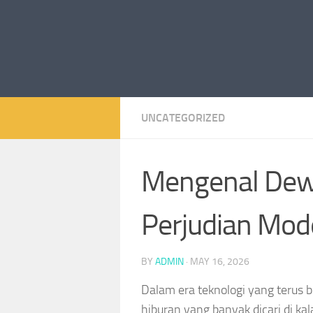
UNCATEGORIZED
Mengenal Dewi 
Perjudian Mod
BY
ADMIN
·
MAY 16, 2026
Dalam era teknologi yang terus 
hiburan yang banyak dicari di k