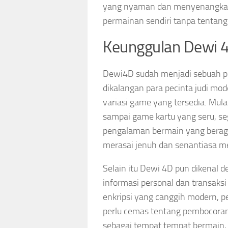
yang nyaman dan menyenangkan,
permainan sendiri tanpa tentang
Keunggulan Dewi 4
Dewi4D sudah menjadi sebuah pla
dikalangan para pecinta judi mo
variasi game yang tersedia. Mul
sampai game kartu yang seru, seg
pengalaman bermain yang beraga
merasai jenuh dan senantiasa m
Selain itu Dewi 4D pun dikenal 
informasi personal dan transaks
enkripsi yang canggih modern, 
perlu cemas tentang pembocoran
sebagai tempat tempat bermain, 