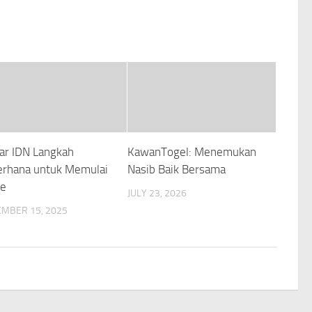
ar IDN Langkah
KawanTogel: Menemukan
erhana untuk Memulai
Nasib Baik Bersama
e
JULY 23, 2026
MBER 15, 2025