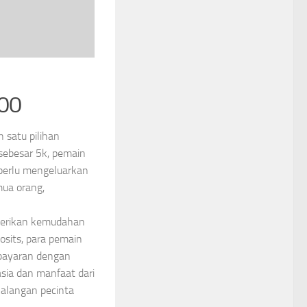
000
 satu pilihan
sebesar 5k, pemain
 perlu mengeluarkan
ua orang,
mberikan kemudahan
osits, para pemain
mbayaran dengan
sia dan manfaat dari
 kalangan pecinta