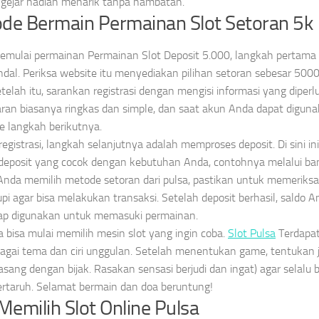
gejar hadiah menarik tanpa hambatan.
de Bermain Permainan Slot Setoran 5k
mulai permainan Permainan Slot Deposit 5.000, langkah pertama 
dal. Periksa website itu menyediakan pilihan setoran sebesar 5000 
etelah itu, sarankan registrasi dengan mengisi informasi yang diper
ran biasanya ringkas dan simple, dan saat akun Anda dapat diguna
ke langkah berikutnya.
registrasi, langkah selanjutnya adalah memproses deposit. Di sini in
eposit yang cocok dengan kebutuhan Anda, contohnya melalui ban
Anda memilih metode setoran dari pulsa, pastikan untuk memeriksa
i agar bisa melakukan transaksi. Setelah deposit berhasil, saldo A
iap digunakan untuk memasuki permainan.
a bisa mulai memilih mesin slot yang ingin coba.
Slot Pulsa
Terdapat
bagai tema dan ciri unggulan. Setelah menentukan game, tentukan
pasang dengan bijak. Rasakan sensasi berjudi dan ingat) agar selalu
rtaruh. Selamat bermain dan doa beruntung!
Memilih Slot Online Pulsa