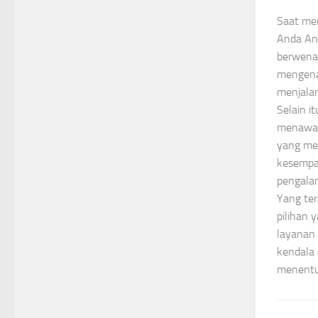
Saat men
Anda And
berwena
mengena
menjalan
Selain i
menawar
yang mem
kesempat
pengala
Yang ter
pilihan 
layanan 
kendala 
menentuk