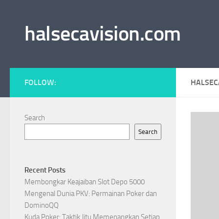
Skip to content
halsecavision.com
FOLLOW:
HALSEC
Search
Search
Recent Posts
Membongkar Keajaiban Slot Depo 5000
Mengenal Dunia PKV: Permainan Poker dan
DominoQQ
Kuda Poker: Taktik Jitu Memenangkan Setiap