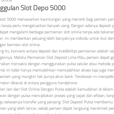
 online.
ggulan Slot Depo 5000
posit 5000 menawarkan keuntungan yang menarik bagi pemain ya
 tanpa perlu mengeluarkan banyak uang. Dengan adanya deposit y
apat mengalami berbagai permainan slot online tanpa ada tekan
an. Ini memberikan peluang lebih banyaknya individu untuk ikut d
an bermain slot online.
ng itu, konversi antara deposit dan kredibilitas permainan adalah sa
annya. Melalui Permainan Slot Deposit Lima Ribu, pemain dapat 
nakan transaksi dengan menggunakan pulsa seluler atau metode 
. Hal ini tidak hanya memudahkan memudahkan akses tapi juga m
emain yang mungkin tak punya akun bank. Terobosan ini menjadik
makin dikenal di antara pengguna handphone.
an lain dari Slot Online Dengan Pulsa adalah kemudahan di dalam
an dengan pulsa menciptakan proses yang cepat dan efisien, tanpa
 selesainya transfer yang panjang. Slot Deposit Pulsa membantu
an yang lebih lancar, sebab pemain dapat langsung menikmati p