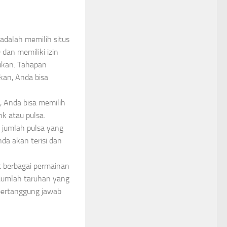
adalah memilih situs
dan memiliki izin
lukan. Tahapan
kan, Anda bisa
i, Anda bisa memilih
k atau pulsa.
 jumlah pulsa yang
nda akan terisi dan
 berbagai permainan
 jumlah taruhan yang
 bertanggung jawab