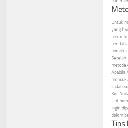
dan men
Meto
Untuk me
yang han
resmi. S
pendafta
beralih 
Setelah 
metode d
Apabila 
mencukup
sudah s
Kini And
slot ber
ingin di
dalam be
Tips 